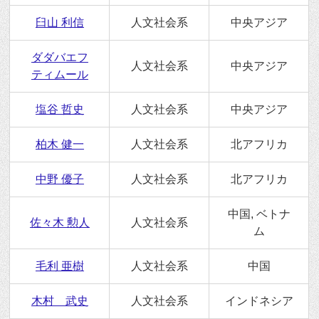
臼山 利信
人文社会系
中央アジア
ダダバエフ
人文社会系
中央アジア
ティムール
塩谷 哲史
人文社会系
中央アジア
柏木 健一
人文社会系
北アフリカ
中野 優子
人文社会系
北アフリカ
中国, ベトナ
佐々木 勲人
人文社会系
ム
毛利 亜樹
人文社会系
中国
木村 武史
人文社会系
インドネシア