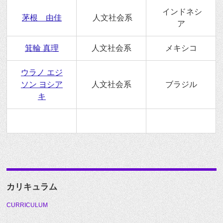
インドネシ
茅根 由佳
人文社会系
ア
箕輪 真理
人文社会系
メキシコ
ウラノ エジ
ソン ヨシア
人文社会系
ブラジル
キ
カリキュラム
CURRICULUM