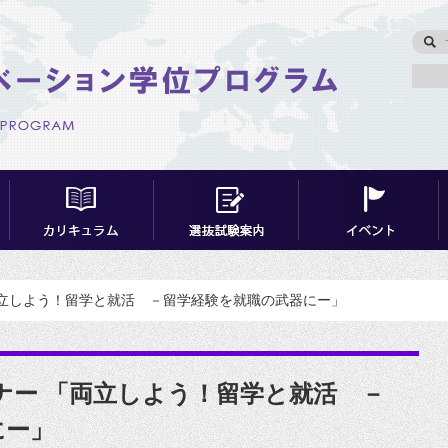
「両立しよう！留学と就活 －留学経験を就職の武器にー」
ミナー 「両立しよう！留学と就活 －
にー」