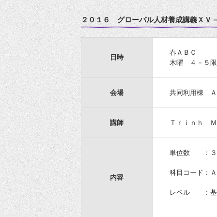
２０１６ グローバル人材養成講義ＸＶ
春ＡＢＣ
日時
木曜 ４－５限
会場
共同利用棟 Ａ
講師
Ｔｒｉｎｈ Ｍ
単位数 ：３
科目コード：Ａ
内容
レベル ：基