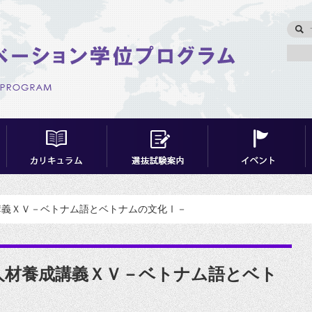
講義ＸＶ－ベトナム語とベトナムの文化Ⅰ－
人材養成講義ＸＶ－ベトナム語とベト