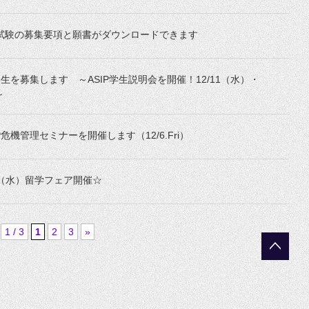
抜試験の募集要項と願書がダウンロードできます
7期生を募集します ～ASIP学生説明会を開催！12/11（水）・
～
P危機管理セミナーを開催します（12/6.Fri）
日（水）留学フェア開催☆
1 / 3
1
2
3
»